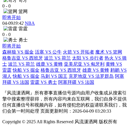
奇才
0
-
0
篮网
即将开始
04-09
19:42
NBA
雷霆
0
-
0
勇士
即将开始
森林狼 VS 掘金
活塞 VS 公牛
火箭 VS 开拓者
魔术 VS 篮网
格鲁吉亚 VS 西班牙
波兰 VS 荷兰
太阳 VS 步行者
热火 VS 骑
士
波兰 VS 荷兰
雄鹿 VS 黄蜂
亚美尼亚 VS 匈牙利
黄蜂 VS
雷霆
快船 VS 掘金
格鲁吉亚 VS 西班牙
雄鹿 VS 黄蜂
鹈鹕 VS
湖人
快船 VS 掘金
马刺 VS 国王
克罗地亚 VS 法罗群岛
阿塞
拜疆 VS 法国
雷霆 VS 勇士
阿塞拜疆 VS 法国
『风流潇洒网』所有赛事直播信号源均由用户收集或从搜索引
擎中搜索整理获得，所有内容均来自互联网，我们自身不提供
任何直播信号和视频内容，如有侵犯您的权益请联系我们，我
们会第一时间处理 页面更新时间：2026-04-09 03:20:33
Copyright © 2025 All Rights Reserved 风流潇洒网 版权所有