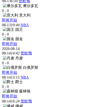
08-13
6:50
世欧预
摩尔多瓦
0
-
0
意大利
即将开始
08-13
19:44
NBA
国王
0
-
0
掘金
即将开始
2026-08-14
08-14
14:42
世欧预
丹麦
0
-
0
白俄罗斯
即将开始
08-14
13:15
NBA
爵士
0
-
0
森林狼
即将开始
08-14
16:24
世欧预
挪威