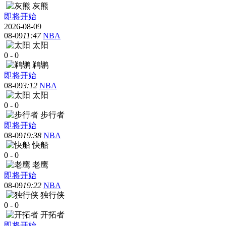
灰熊
即将开始
2026-08-09
08-09
11:47
NBA
太阳
0
-
0
鹈鹕
即将开始
08-09
3:12
NBA
太阳
0
-
0
步行者
即将开始
08-09
19:38
NBA
快船
0
-
0
老鹰
即将开始
08-09
19:22
NBA
独行侠
0
-
0
开拓者
即将开始