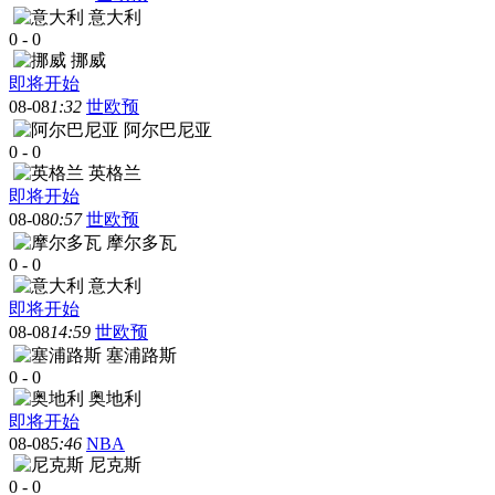
意大利
0
-
0
挪威
即将开始
08-08
1:32
世欧预
阿尔巴尼亚
0
-
0
英格兰
即将开始
08-08
0:57
世欧预
摩尔多瓦
0
-
0
意大利
即将开始
08-08
14:59
世欧预
塞浦路斯
0
-
0
奥地利
即将开始
08-08
5:46
NBA
尼克斯
0
-
0