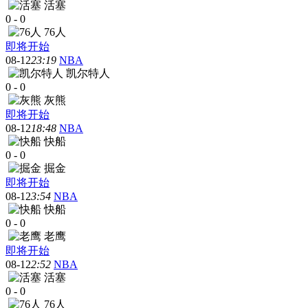
活塞
0
-
0
76人
即将开始
08-12
23:19
NBA
凯尔特人
0
-
0
灰熊
即将开始
08-12
18:48
NBA
快船
0
-
0
掘金
即将开始
08-12
3:54
NBA
快船
0
-
0
老鹰
即将开始
08-12
2:52
NBA
活塞
0
-
0
76人