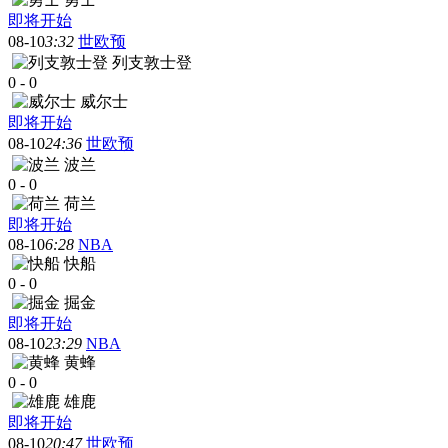
即将开始
08-10
3:32
世欧预
列支敦士登
0
-
0
威尔士
即将开始
08-10
24:36
世欧预
波兰
0
-
0
荷兰
即将开始
08-10
6:28
NBA
快船
0
-
0
掘金
即将开始
08-10
23:29
NBA
黄蜂
0
-
0
雄鹿
即将开始
08-10
20:47
世欧预