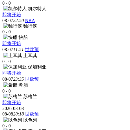
0
-
0
凯尔特人
即将开始
08-07
22:50
NBA
独行侠
0
-
0
快船
即将开始
08-07
11:51
世欧预
土耳其
0
-
0
保加利亚
即将开始
08-07
23:35
世欧预
希腊
0
-
0
苏格兰
即将开始
2026-08-08
08-08
20:18
世欧预
以色列
0
-
0