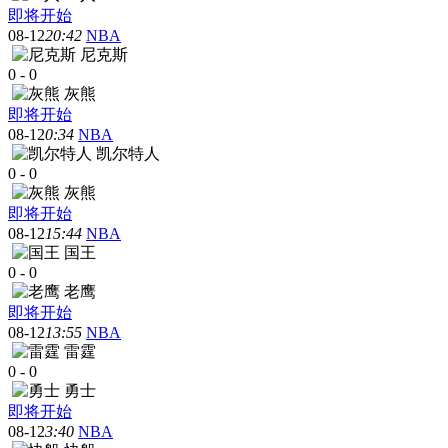
即将开始
08-12
20:42
NBA
尼克斯
0
-
0
灰熊
即将开始
08-12
0:34
NBA
凯尔特人
0
-
0
灰熊
即将开始
08-12
15:44
NBA
国王
0
-
0
老鹰
即将开始
08-12
13:55
NBA
雷霆
0
-
0
勇士
即将开始
08-12
3:40
NBA