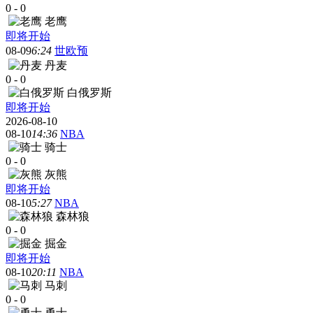
0
-
0
老鹰
即将开始
08-09
6:24
世欧预
丹麦
0
-
0
白俄罗斯
即将开始
2026-08-10
08-10
14:36
NBA
骑士
0
-
0
灰熊
即将开始
08-10
5:27
NBA
森林狼
0
-
0
掘金
即将开始
08-10
20:11
NBA
马刺
0
-
0
勇士