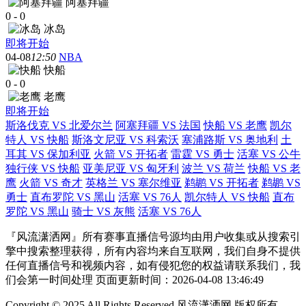
阿塞拜疆
0
-
0
冰岛
即将开始
04-08
12:50
NBA
快船
0
-
0
老鹰
即将开始
斯洛伐克 VS 北爱尔兰
阿塞拜疆 VS 法国
快船 VS 老鹰
凯尔
特人 VS 快船
斯洛文尼亚 VS 科索沃
塞浦路斯 VS 奥地利
土
耳其 VS 保加利亚
火箭 VS 开拓者
雷霆 VS 勇士
活塞 VS 公牛
独行侠 VS 快船
亚美尼亚 VS 匈牙利
波兰 VS 荷兰
快船 VS 老
鹰
火箭 VS 奇才
英格兰 VS 塞尔维亚
鹈鹕 VS 开拓者
鹈鹕 VS
勇士
直布罗陀 VS 黑山
活塞 VS 76人
凯尔特人 VS 快船
直布
罗陀 VS 黑山
骑士 VS 灰熊
活塞 VS 76人
『风流潇洒网』所有赛事直播信号源均由用户收集或从搜索引
擎中搜索整理获得，所有内容均来自互联网，我们自身不提供
任何直播信号和视频内容，如有侵犯您的权益请联系我们，我
们会第一时间处理 页面更新时间：2026-04-08 13:46:49
Copyright © 2025 All Rights Reserved 风流潇洒网 版权所有